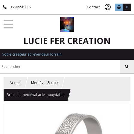
0660998336
Contact
0
LUCIE FER CREATION
votre créateur et revendeur lorrain
Accueil
Médiéval & rock
Bracelet médiéval acié inoxydable